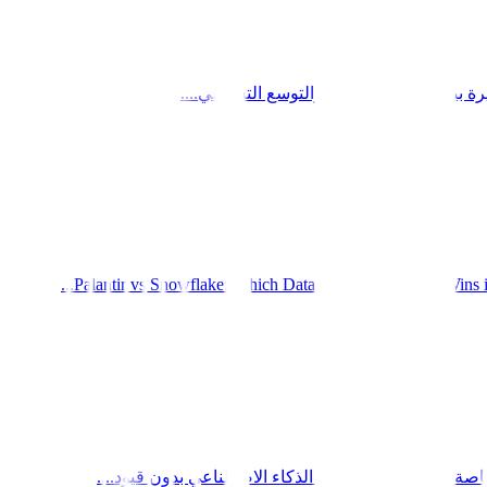
ين تبني التكنولوجيا والتوسع التشغيلي....
Palantir vs Snowflake: Which Data Platform Actually Wins in 
اصة لاعتماد أدوات أتمتة الذكاء الاصطناعي بدون قيود....