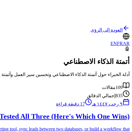
العودة إلى الرؤى
EN
FR
AR
🤖
أتمتة الذكاء الاصطناعي
أدلة الخبراء حول أتمتة الذكاء الاصطناعي وتحسين سير العمل وأتمتة ال
109
مقالات
835
إجمالي الدقائق
٩ رجب ١٤٤٧ هـ
17
دقيقة قراءة
Tested All Three (Here's Which One Wins)
g tool, sync leads between two databases, or build a workflow that...