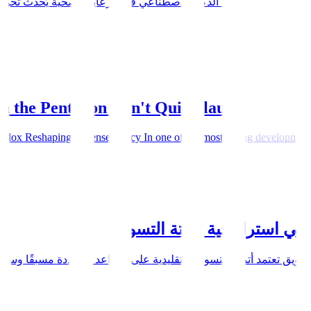
حية إن دمج أتمتة الذكاء الاصطناعي في الرعاية الصحية يُحدث تحولاً
طناعي
 the Pentagon Can't Quit Claude: The AI S
dox Reshaping Defense Policy In one of the most telling developments 
في استراتيجية أتمتة التسويق
ويق تعتمد أتمتة التسويق التقليدية على القواعد المحددة مسبقًا وسير 