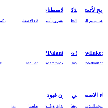
بح لأتمتة الذكاء الاصطناعي
اعي يتميز السوق الحالي لمشروع أتمتة الذكاء الاصطناعي بفجوة كبيرة ب
Palantir vs Snowflake: 
2026? Palantir and Snowflake are two of the most talked-about enterpris
لذكاء الاصطناعي بدون قيود
ود تتجه المؤسسات بشكل متزايد بعيدًا عن الأنظمة البيئية المغلقة والخ