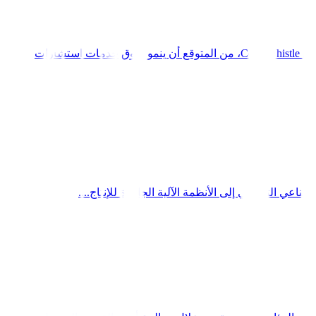
توحيد خدمات وكالة أتمتة الذكاء الاصطناعي لتحقيق الربح يشهد سوق استشارات الذكاء الاصطناعي فترة توسع سريع. وفقًا لبيانات الصناعة من ColorWhistle، من المتوقع أن ينمو سوق خدمات استشارات
 التجريبي إلى الأنظمة الآلية الجاهزة للإنتاج....