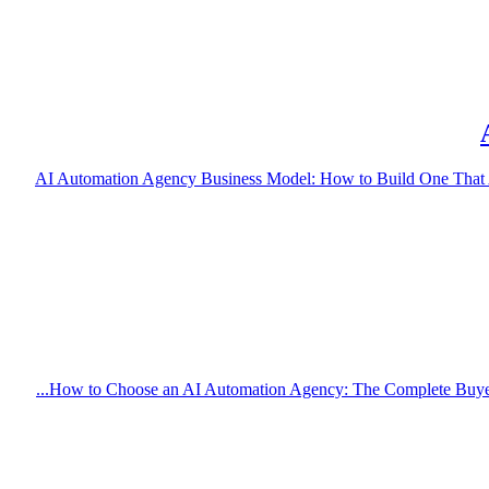
AI Automation Agency Business Model: How to Build One That 
How to Choose an AI Automation Agency: The Complete Buyer's Gu