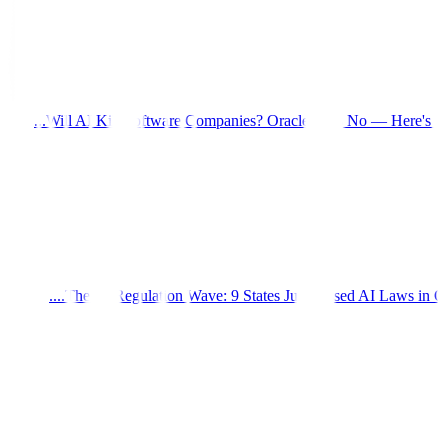
Will AI Kill Software Companies? Oracle Says No — Here's Why T
The AI Regulation Wave: 9 States Just Passed AI Laws in On