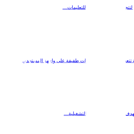
تتجاوز التسلسل الثابت للتعليمات....
هشة تتعطل كلما طرأت تغييرات طفيفة على واجهة المستخدم....
دف إلى تحسين كفاءتها التشغيلية....