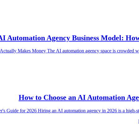
AI Automation Agency Business Model: How
Actually Makes Money The AI automation agency space is crowded w
How to Choose an AI Automation Age
ide for 2026 Hiring an AI automation agency in 2026 is a high-stakes 