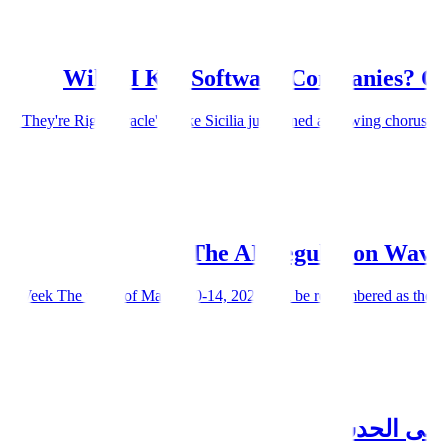
Will AI Kill Software Companies? O
hey're Right Oracle's Mike Sicilia just joined a growing chorus of sof
The AI Regulation Wave:
e Week The week of March 10-14, 2026 will be remembered as the momen
ق إلى الحدس