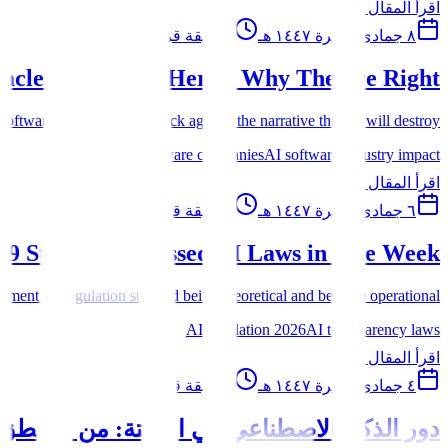
اقرأ المقال
٨ جمادى الآخرة ١٤٤٧ هـ
4
دقيقة قراءة
racle Says No — Here's Why They're Right
tware CEOs pushing back against the narrative that AI will destroy...
AI won't kill software companies
AI software industry impact
اقرأ المقال
٦ جمادى الآخرة ١٤٤٧ هـ
3
دقيقة قراءة
 9 States Just Passed AI Laws in One Week
t AI regulation stopped being theoretical and became operational....
AI regulation 2026
AI transparency laws
اقرأ المقال
٤ جمادى الآخرة ١٤٤٧ هـ
8
دقيقة قراءة
دور الذكاء الاصطناعي في الأتمتة: من المنط