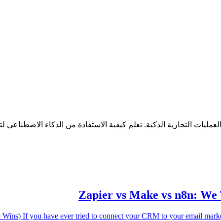
عمليات التجارية الذكية. تعلم كيفية الاستفادة من الذكاء الاصطناعي ل
Zapier vs Make vs n8n: We 
ns) If you have ever tried to connect your CRM to your email marketin