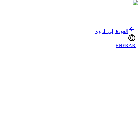
العودة إلى الرؤى
EN
FR
AR
📈
Skander Ben Hamda
Founder & CEO
١٥ ربيع الآخر ١٤٤٧ هـ
8
دقيقة قراءة
وكالة التسويق الرقمي