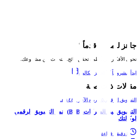
Skander Ben Hamda is the founder of Zouhall, a growth agency
specializing in AI automation, SEO, and digital transformation. With
over a decade of experience in digital marketing and technology, he
helps businesses scale through data-driven strategies and cutting-
edge automation systems.
تواصل على لينكد إن
عرض جميع المقالات
→
جاهز للمضي قدماً؟
نحول الأفكار إلى أنظمة تحقق نتائج. لنتحدث عن مشروعك.
ابدأ مشروعاً
احجز مكالمة
مقالات ذات صلة
التسويق الرقمي
١٥ ربيع الآخر ١٤٤٧ هـ
التسويق بين الشركات (B2B) لنمو التسويق الرقمي
لوكالتك
8
دقيقة قراءة