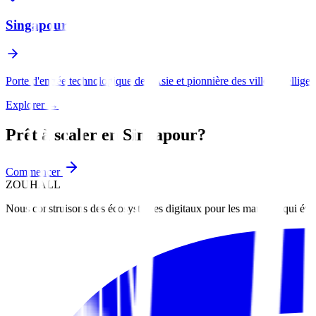
Singapour
Porte d'entrée technologique de l'Asie et pionnière des villes intelligen
Explorer
→
Prêt à scaler en
Singapour
?
Commencer
ZOUHALL
Nous construisons des écosystèmes digitaux pour les marques qui évo