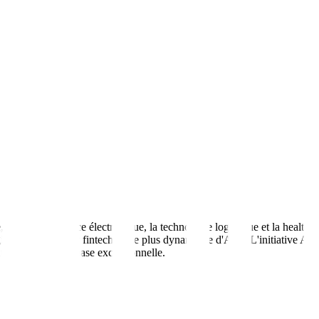
 l'IA, le commerce électronique, la technologie logistique et la healtht
nale. Le secteur fintech est le plus dynamique d'Asie. L'initiative AI
nt Singapour une base exceptionnelle.