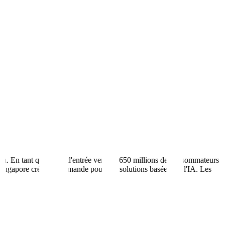
ech. En tant que porte d'entrée vers les 650 millions de consommateurs
 Singapore crée une demande pour des solutions basées sur l'IA. Les