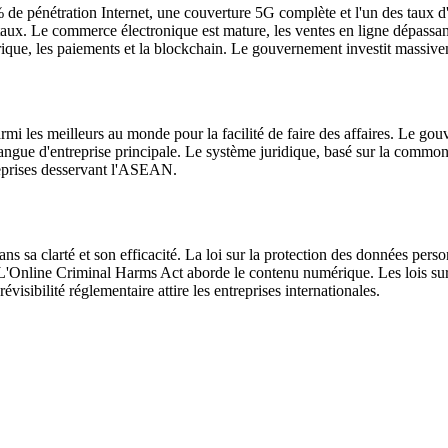
e pénétration Internet, une couverture 5G complète et l'un des taux d'
ux. Le commerce électronique est mature, les ventes en ligne dépassant 
ique, les paiements et la blockchain. Le gouvernement investit massive
mi les meilleurs au monde pour la facilité de faire des affaires. Le go
a langue d'entreprise principale. Le système juridique, basé sur la common
treprises desservant l'ASEAN.
s sa clarté et son efficacité. La loi sur la protection des données per
 L'Online Criminal Harms Act aborde le contenu numérique. Les lois sur 
évisibilité réglementaire attire les entreprises internationales.