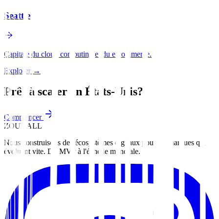
Seattle
Capitale du cloud computing et du e-commerce.
Explorer
→
Prêt à scaler en
États-Unis
?
Commencer
ZOUHALL
Nous construisons des écosystèmes digitaux pour les marques qui
évoluent vite. Du MVP à l'échelle mondiale.