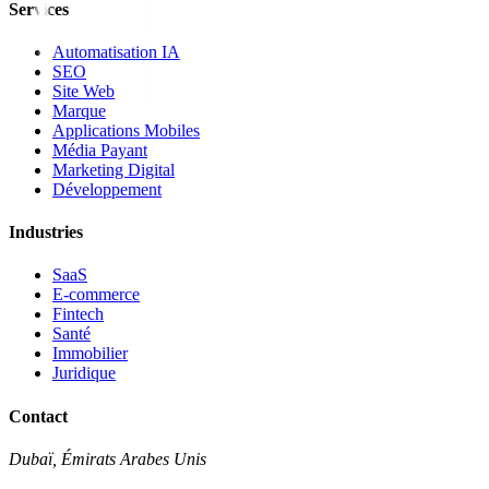
Services
Automatisation IA
SEO
Site Web
Marque
Applications Mobiles
Média Payant
Marketing Digital
Développement
Industries
SaaS
E-commerce
Fintech
Santé
Immobilier
Juridique
Contact
Dubaï, Émirats Arabes Unis