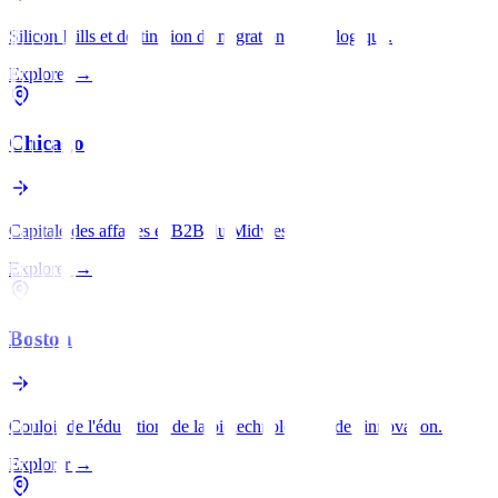
Silicon Hills et destination de migration technologique.
Explorer
→
Chicago
Capitale des affaires et B2B du Midwest.
Explorer
→
Boston
Couloir de l'éducation, de la biotechnologie et de l'innovation.
Explorer
→