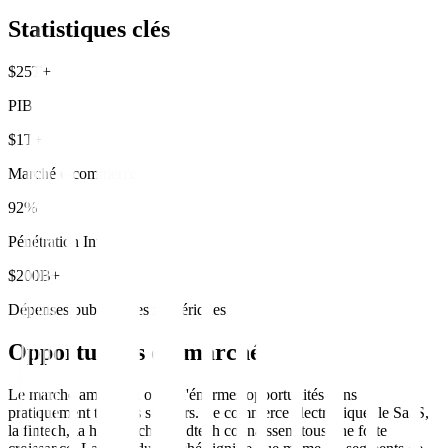
Statistiques clés
$25T+
PIB
$1T+
Marché e-commerce
92%
Pénétration Internet
$200B+
Dépenses publicitaires numériques
Opportunités du marché
Le marché américain offre d'énormes opportunités dans
pratiquement tous les secteurs. Le commerce électronique, le SaaS,
la fintech, la healthtech et l'edtech connaissent tous une forte