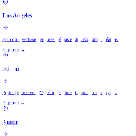
Los Angeles
Hub du divertissement, des médias et de l'économie créative.
Explorer
→
Miami
Porte d'entrée vers l'Amérique latine et capitale de la crypto.
Explorer
→
Austin