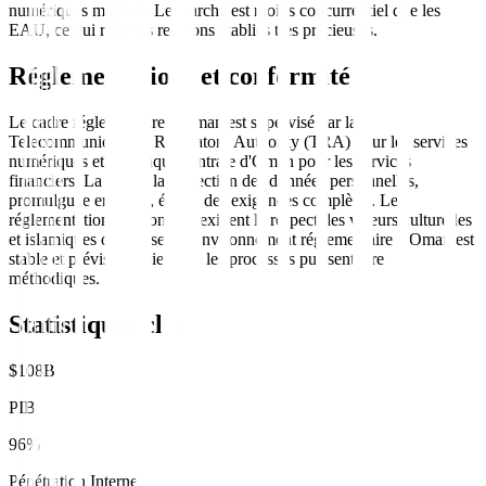
numériques majeurs. Le marché est moins concurrentiel que les
EAU, ce qui rend les relations établies très précieuses.
Réglementations et conformité
Le cadre réglementaire d'Oman est supervisé par la
Telecommunications Regulatory Authority (TRA) pour les services
numériques et la Banque centrale d'Oman pour les services
financiers. La loi sur la protection des données personnelles,
promulguée en 2022, établit des exigences complètes. Les
réglementations de contenu exigent le respect des valeurs culturelles
et islamiques omanaises. L'environnement réglementaire d'Oman est
stable et prévisible, bien que les processus puissent être
méthodiques.
Statistiques clés
$108B
PIB
96%
Pénétration Internet