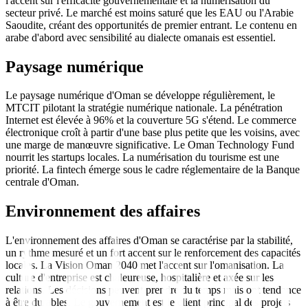
l'accent sur l'efficacité gouvernementale et la numérisation du
secteur privé. Le marché est moins saturé que les EAU ou l'Arabie
Saoudite, créant des opportunités de premier entrant. Le contenu en
arabe d'abord avec sensibilité au dialecte omanais est essentiel.
Paysage numérique
Le paysage numérique d'Oman se développe régulièrement, le
MTCIT pilotant la stratégie numérique nationale. La pénétration
Internet est élevée à 96% et la couverture 5G s'étend. Le commerce
électronique croît à partir d'une base plus petite que les voisins, avec
une marge de manœuvre significative. Le Oman Technology Fund
nourrit les startups locales. La numérisation du tourisme est une
priorité. La fintech émerge sous le cadre réglementaire de la Banque
centrale d'Oman.
Environnement des affaires
L'environnement des affaires d'Oman se caractérise par la stabilité,
un rythme mesuré et un fort accent sur le renforcement des capacités
locales. La Vision Oman 2040 met l'accent sur l'omanisation. La
culture d'entreprise est chaleureuse, hospitalière et axée sur les
relations. Les décisions peuvent prendre du temps mais ont tendance
à être durables. Le gouvernement est le client principal des projets