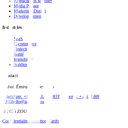
Applications Mobiles
Média Payant
Marketing Digital
Développement
Industries
SaaS
E-commerce
Fintech
Santé
Immobilier
Juridique
Contact
Dubaï, Émirats Arabes Unis
WhatsApp: +971 52 326 7883
Téléphone: +1 628 888
8060
hello@zouhall.com
© 2025 ZOUHALL
Confidentialité
Conditions
Tarifs