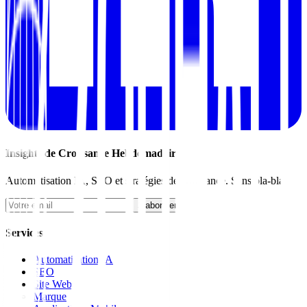
Insights de Croissance Hebdomadaires
Automatisation IA, SEO et stratégies de croissance. Sans bla-bla.
S'abonner
Services
Automatisation IA
SEO
Site Web
Marque