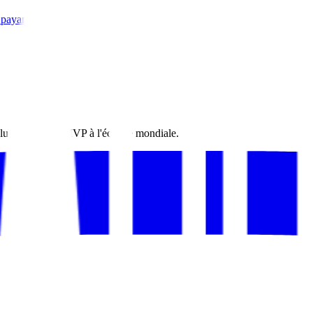
 payantes.
luent vite. Du MVP à l'échelle mondiale.