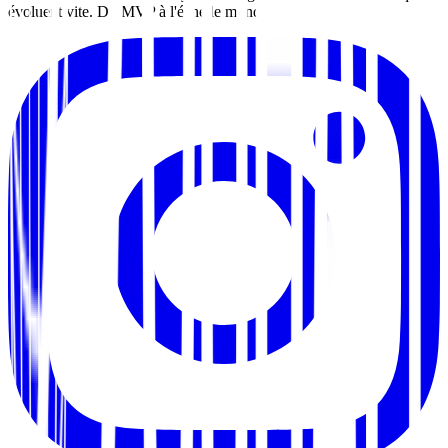
évoluent vite. Du MVP à l'échelle mondiale.