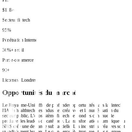
$11B+
Secteur fintech
95%
Pénétration Internet
30%+ retail
Part e-commerce
90+
Licornes (Londres)
Opportunités du marché
Le Royaume-Uni offre de profondes opportunités dans la fintech,
l'IA, la healthtech, les industries créatives et la numérisation du
secteur public. L'écosystème fintech de Londres continue de
produire des leaders de catégorie. La transformation numérique du
NHS crée une demande substantielle. Les industries créatives sont
mondialement leaders. Le commerce électronique et les marques