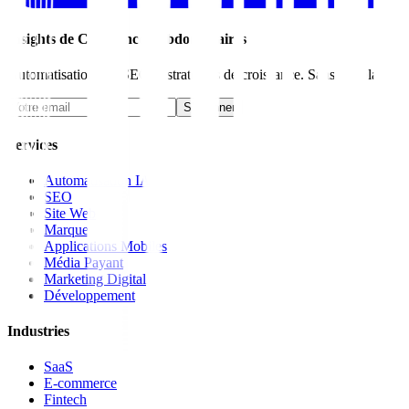
Insights de Croissance Hebdomadaires
Automatisation IA, SEO et stratégies de croissance. Sans bla-bla.
S'abonner
Services
Automatisation IA
SEO
Site Web
Marque
Applications Mobiles
Média Payant
Marketing Digital
Développement
Industries
SaaS
E-commerce
Fintech