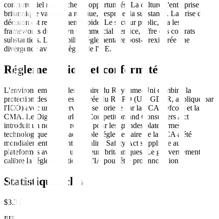
concurrentiel mais riche en opportunités. La culture d'entreprise
britannique valorise la retenue, l'esprit et la substance. La prise de
décision est relativement rapide. Le secteur public, via les
frameworks du Crown Commercial Service, offre des contrats
substantiels. La flexibilité réglementaire post-Brexit crée une
divergence avec les règles de l'UE.
Réglementations et conformité
L'environnement réglementaire du Royaume-Uni combine la
protection des données dérivée du RGPD (UK GDPR, appliqué par
l'ICO) avec une supervision sectorielle par la FCA, Ofcom et la
CMA. Le Digital Markets, Competition and Consumers Act
introduit un nouveau régime pour les grandes plateformes
technologiques. Le bac à sable réglementaire de la FCA a été
mondialement influent. L'Online Safety Act s'applique aux
plateformes avec des utilisateurs britanniques. Le gouvernement
calibre la réglementation de l'IA pour être pro-innovation.
Statistiques clés
$3.3T
PIB