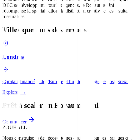
DTC se développent. Pour les agences, le Royaume-Uni
récompense la spécialisation, la distinction créative et les résultats
mesurables.
Villes que nous desservons
Londres
Capitale financière de l'Europe et hub technologique post-Brexit.
Explorer
→
Prêt à scaler en
Royaume-Uni
?
Commencer
ZOUHALL
Nous construisons des écosystèmes digitaux pour les marques qui