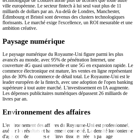
technologique de Londres abrite plus de licornes que toute autre
ville européenne. Le secteur fintech à lui seul vaut plus de 11
milliards de dollars par an. Au-delà de Londres, Manchester,
Édimbourg et Bristol sont devenus des clusters technologiques
florissants. Le marché exige l'excellence, un ROI mesurable et une
ambition créative.
Paysage numérique
Le paysage numérique du Royaume-Uni figure parmi les plus
avancés au monde, avec 95% de pénétration Internet, une
couverture 4G quasi universelle et une 5G en expansion rapide. Le
commerce électronique est mature, les ventes en ligne représentant
plus de 30% du commerce de détail total. Le Royaume-Uni est le
leader européen de la fintech, avec une adoption de l'open banking
supérieure à tout autre marché. L'investissement en IA augmente.
Les dépenses publicitaires numériques dépassent 26 milliards de
livres par an.
Environnement des affaires
L'environnement des affaires du Royaume-Uni est professionnel,
axé sur les résultats et hautement connecté. La densité londonienne
d'agences, de marques et d'investisseurs crée un paysage