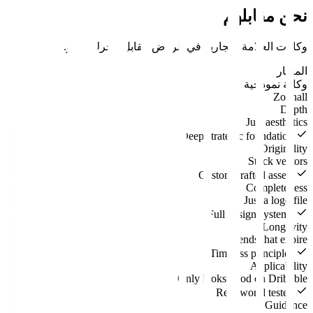
نحن مقابلهم
وكالات
العلامة التجارية
في
الرياض
مقابل
محرك النمو
.
المعيار
وكالة نموذجية
Zouhall
Depth
Just aesthetics
Deep strategic foundation
Originality
Stock vectors
Custom crafted assets
Completeness
Just a logo file
Full design systems
Longevity
Trends that expire
Timeless principles
Applicability
Only looks good on Dribbble
Real-world tested
Guidance