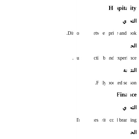
Hospitality
التحدي
Disconnect between price and look.
الحل
Luxury, tactile brand experience.
النتيجة
Fully booked season.
Finance
التحدي
Trust issues with cold branding.
الحل