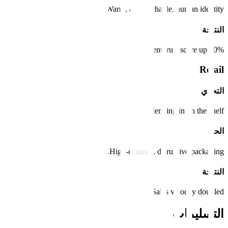
Warm, approachable, human identity.
النتيجة
Client trust score up 50%.
Retail
التحدي
Blending in on the shelf.
الحل
High-contrast, disruptive packaging.
النتيجة
Sales velocity doubled.
التسليمات