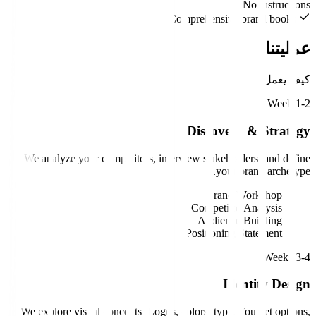
No instructions
Comprehensive brand books
عمليتنا
كيف يعمل
Week 1-2
Discovery & Strategy
We analyze your competitors, interview stakeholders, and define
your brand archetype.
Brand Workshop
Competitor Analysis
Audience Building
Positioning Statement
Weeks 3-4
Identity Design
We explore visual concepts. Logos, colors, type. You get options,