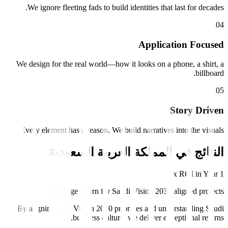
We ignore fleeting fads to build identities that last for decades.
0
4
Application Focused
We design for the real world—how it looks on a phone, a shirt, a
billboard.
0
5
Story Driven
Every element has a reason. We build narratives into the visuals.
النتائج في
المملكة العربية السعودية
3x ROI in Year 1
Average return for Saudi Vision 2030 aligned projects
By aligning with Vision 2030 priorities and understanding Saudi
business culture, we deliver exceptional returns.