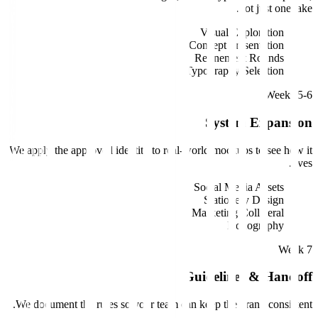
not just one take.
Visual Exploration
Concept Presentation
Refinement Rounds
Typography Selection
Weeks 5-6
System Expansion
We apply the approved identity to real-world mockups to see how it
lives.
Social Media Assets
Stationery Design
Marketing Collateral
Iconography
Week 7
Guidelines & Handoff
We document the rules so your team can keep the brand consistent.