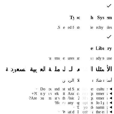
Typography System
Selected fonts and hierarchy rules.
Asset Library
Patterns, textures, and icons ready to use.
الأسئلة الشائعة لـ
المملكة العربية السعودية
أسئلة شائعة من عملاء
الرياض
+
Do you understand Saudi business culture?
+
Can you work with Arabic-first requirements?
+
Are you familiar with Vision 2030 requirements?
+
How many logo options do I get?
+
Do you do naming?
+
What do I receive at the end?