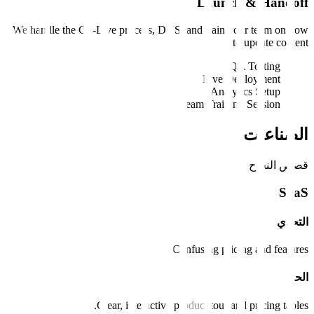
Launch & Handoff
We handle the Go-Live process, DNS, and train your team on how
to update content.
QA Testing
Live Deployment
Analytics Setup
Team Training Session
الصناعات
قصص النجاح
SaaS
التحدي
Confusing pricing and features.
الحل
Clear, interactive product tour and pricing tables.