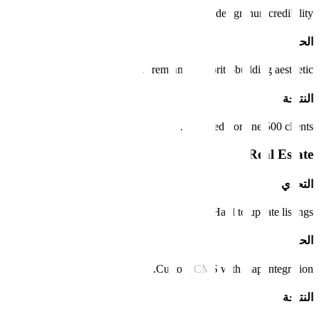
Dated design hurt credibility.
الحل
Premium, authority-building aesthetic.
النتيجة
Attracted Fortune 500 clients.
Real Estate
التحدي
Hard to update listings.
الحل
Custom CMS with map integration.
النتيجة