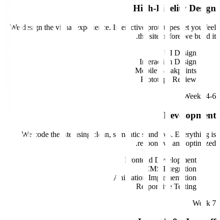
High-Fidelity Design
We design the visual experience. Interactive prototypes let you feel
the site before we build it.
UI Design
Interaction Design
Mobile Breakpoints
Prototype Review
Weeks 4-6
Development
We code the site using clean, semantic standards. Everything is
responsive and optimized.
Frontend Development
CMS Integration
Animation Implementation
Responsive Testing
Week 7