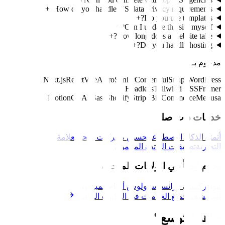
+
How do you handle US data privacy requirements?
+
Do you use templates?
+
Can I update the site myself?
+
How long does a website take?
+
Do you handle hosting?
مدعوم بـ
Next.js
React
Vue
Astro
Sanity
Contentful
Strapi
WordPress
Headless
Tailwind CSS
Framer
Motion
GSAP
Sass
Shopify
Stripe
BigCommerce
Medusa
خدمات ذات صلة
أتمتة الذكاء الاصطناعي
تحسين محركات البحث
العلامة
التجارية
تطبيقات الهاتف المحمول
نخدم أيضاً في الولايات المتحدة
نيويورك
سان فرانسيسكو
لوس أنجلوس
ميامي
استكشف جميع الخدمات في الولايات المتحدة
جاهز للتوسع؟