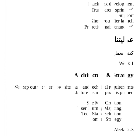
Black box development
Transparent sprints
Support
Ghost you after launch
Proactive maintenance
عمليتنا
كيف يعمل
Week 1
Architecture & Strategy
We map out the user flow, site map, and technical requirements
before a single pixel is pushed.
Site Map Creation
User Journey Mapping
Tech Stack Selection
Content Strategy
Weeks 2-3