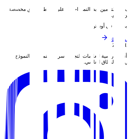
توقف عن التخمين. ابدأ النمو. احصل على خارطة طريق مخصصة لـ
أوستن
اليوم
.
التق بفريقنا في أوستن
ابدأ مشروعك
ZOUHALL
نبني أنظمة رقمية للعلامات التجارية سريعة النمو. من النموذج
الأولي إلى النطاق العالمي.