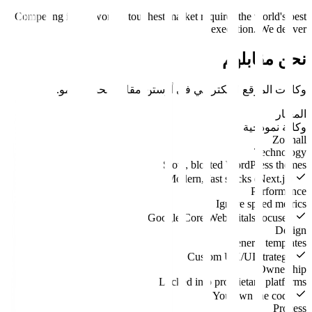
Competing in the world's toughest market requires the world's best
execution. We deliver.
نحن مقابلهم
وكالات
الموقع الإلكتروني
في
أوستن
مقابل
محرك النمو
.
المعيار
وكالة نموذجية
Zouhall
Technology
Slow, bloated WordPress themes
Modern, fast stacks (Next.js)
Performance
Ignore speed metrics
Google Core Web Vitals focused
Design
Generic templates
Custom UX/UI strategy
Ownership
Locked into proprietary platforms
You own the code
Process