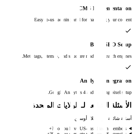
CMS Implementation
Easy-to-use admin panel for managing your content.
Basic SEO Setup
Meta tags, sitemap, and structure ready for search engines.
Analytics Integration
Google Analytics 4 and tracking pixel setup.
الأسئلة الشائعة لـ
الولايات المتحدة
أسئلة شائعة من عملاء
أوستن
+
Do you have US-based team members?
+
Can you compete with top US agencies?