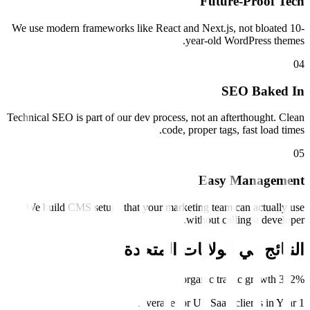
Future-Proof Tech
We use modern frameworks like React and Next.js, not bloated 10-
year-old WordPress themes.
0
4
SEO Baked In
Technical SEO is part of our dev process, not an afterthought. Clean
code, proper tags, fast load times.
0
5
Easy Management
We build CMS setups that your marketing team can actually use
without calling a developer.
النتائج في
الولايات المتحدة
312% organic traffic growth
Average for US SaaS clients in Year 1