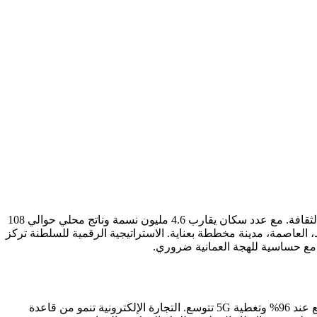
عُمان تبرز كواحدة من أكثر اقتصادات مجلس التعاون الخليجي تفكيراً في التحول الرقمي، موازنة بين التحديث السريع والحفاظ العميق على الثقافة. مع عدد سكان يقارب 4.6 مليون نسمة وناتج محلي حوالي 108
اقتصاد متنوع تحت رؤية 2040. السياحة ركن مركزي للتنويع. مسقط، العاصمة، مدينة مخططة بعناية. الاستراتيجية الرقمية للسلطنة تركز
ً مع حساسية للهجة العمانية ضروري.
المشهد الرقمي العماني يتطور باطراد، مع وزارة النقل والاتصالات وتقنية المعلومات تقود الاستراتيجية الرقمية الوطنية. انتشار الإنترنت مرتفع عند 96% وتغطية 5G تتوسع. التجارة الإلكترونية تنمو من قاعدة