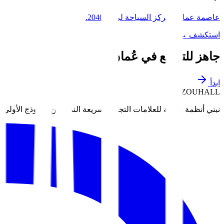
عاصمة عمان ومركز السياحة لرؤية 2040.
استكشف
→
جاهز للتوسع في
عُمان
?
ابدأ
ZOUHALL
نبني أنظمة رقمية للعلامات التجارية سريعة النمو. من النموذج الأولي إ