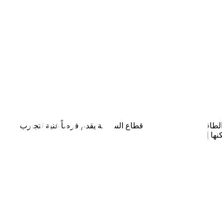
لتعدين والخدمات الرقمية الحكومية. أجندة التنويع لرؤية 2040 تخلق طلباً في انتقال الطاقة ومصائد الأسماك. قطاع السياحة يقدم فرصاً غنية لتجارب
نها إرساء مواقع دائمة.