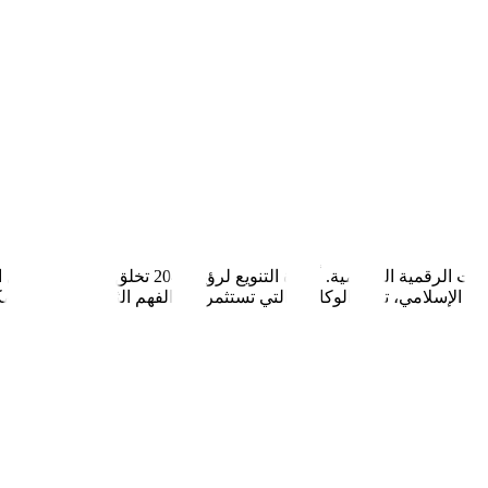
فرص عُمان مرتكزة في ترقمن السياحة واللوجستيات وا
يل الإسلامي، تنمو. الوكالات التي تستثمر في الفهم الثقافي العماني يمك