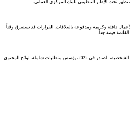
 تظهر تحت الإطار التنظيمي للبنك المركزي العماني.
والتركيز القوي على بناء القدرات المحلية. رؤية عُمان 2040 تركز على العَمَنة. ثقافة الأعمال دافئة وكريمة ومدفوعة بالعلاقات. القرارات قد تستغرق وقتاً
قائمة قيمة جداً.
الإطار التنظيمي العماني تشرف عليه هيئة تنظيم الاتصالات للخدمات الرقمية والبنك المركزي العماني للخدمات المالية. قانون حماية البيانات الشخصية، الصادر في 2022، يؤسس متطلبات شاملة. لوائح المحتوى