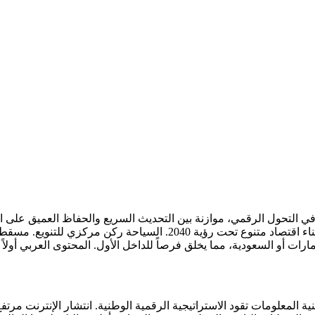
مليار دولار، تستفيد عُمان من موقعها الاستراتيجي عند مضيق هرمز لبناء 
رات أو السعودية، مما يخلق فرصاً للداخل الأول. المحتوى العربي أولا