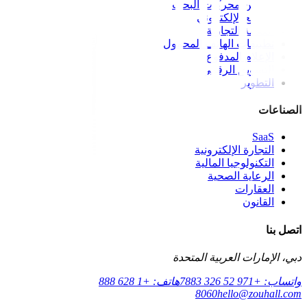
تحسين محركات البحث
الموقع الإلكتروني
العلامة التجارية
تطبيقات الهاتف المحمول
الإعلام المدفوع
التسويق الرقمي
التطوير
الصناعات
SaaS
التجارة الإلكترونية
التكنولوجيا المالية
الرعاية الصحية
العقارات
القانون
اتصل بنا
دبي، الإمارات العربية المتحدة
واتساب: +971 52 326 7883
هاتف: +1 628 888
8060
hello@zouhall.com