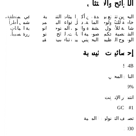
اللوائح والامتثال
البحرين تتمتع بواحدة من أكثر البيئات التنظيمية تقدماً في المنطقة،
خاصة للتكنولوجيا المالية. دليل قواعد البنك المركزي يشمل أطراً
شاملة للأصول المشفرة والبنوك المفتوحة. قانون حماية البيانات
الشخصية يحكم خصوصية البيانات. لوائح المحتوى متحررة نسبياً.
الوضوح التنظيمي البحريني ميزة تنافسية حقيقية.
إحصائيات رئيسية
$44B
الناتج المحلي
99%
انتشار الإنترنت
#1 GCC
تصنيف التكنولوجيا المالية
2030