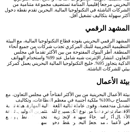
البحريني مرجعاً إقليمياً. المنامة تستضيف مجموعة متنامية من
الشركات الناشئة في التكنولوجيا المالية. البحرين تقدم نقطة دخول
أكثر سهولة بتكاليف تشغيل أقل.
المشهد الرقمي
المشهد الرقمي البحريني يقوده قطاع التكنولوجيا المالية، مع البيئة
التنظيمية التجريبية للبنك المركزي تجذب شركات من جميع أنحاء
المنطقة. أطر البنوك المفتوحة من بين الأكثر تقدماً في مجلس
التعاون. انتشار الإنترنت شبه شامل عند 99% واستخدام الهواتف
الذكية يتجاوز 95%. خليج التكنولوجيا المالية البحريني يعمل كمركز
بيئي للشركات الناشئة.
بيئة الأعمال
بيئة الأعمال البحرينية من بين الأكثر انفتاحاً في مجلس التعاون، مع
السماح ب100% ملكية أجنبية في معظم القطاعات، وتكاليف
تشغيل منخفضة، وقوى عاملة ثنائية اللغة عالية المهارة. هيئة تنمية
الاقتصاد توفر دعماً من نوع الكونسيرج للمستثمرين الدوليين. ثقافة
الأعمال أكثر استرخاءً وسهولة. الإنجليزية تستخدم على نطاق واسع
في الأعمال، مما يجعل البحرين نقطة دخول سهلة.