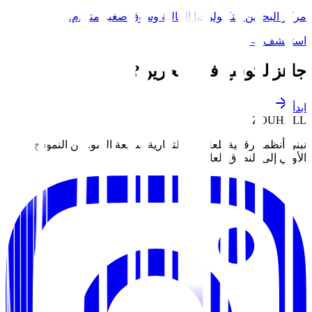
مركز البحرين للتكنولوجيا المالية وسوق صغير متقدم.
استكشف
→
جاهز للتوسع في
البحرين
?
ابدأ
ZOUHALL
نبني أنظمة رقمية للعلامات التجارية سريعة النمو. من النموذج
الأولي إلى النطاق العالمي.