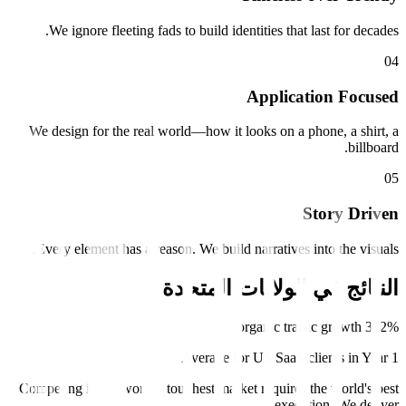
We ignore fleeting fads to build identities that last for decades.
0
4
Application Focused
We design for the real world—how it looks on a phone, a shirt, a
billboard.
0
5
Story Driven
Every element has a reason. We build narratives into the visuals.
النتائج في
الولايات المتحدة
312% organic traffic growth
Average for US SaaS clients in Year 1
Competing in the world's toughest market requires the world's best
execution. We deliver.