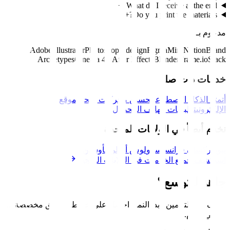
+
What do I receive at the end?
+
Do you print the materials?
مدعوم بـ
Adobe Illustrator
Photoshop
Indesign
Figma
Miro
Notion
Brand
Archetypes
Cinema 4D
After Effects
Blender
Frame.io
Slack
خدمات ذات صلة
أتمتة الذكاء الاصطناعي
تحسين محركات البحث
الموقع
الإلكتروني
تطبيقات الهاتف المحمول
نخدم أيضاً في الولايات المتحدة
نيويورك
سان فرانسيسكو
لوس أنجلوس
أوستن
استكشف جميع الخدمات في الولايات المتحدة
جاهز للتوسع؟
توقف عن التخمين. ابدأ النمو. احصل على خارطة طريق مخصصة لـ
ميامي
اليوم
.