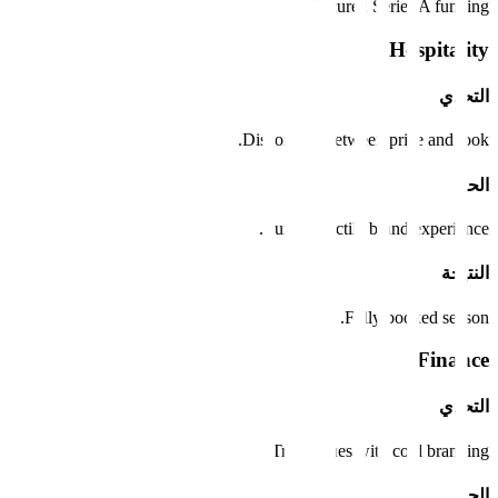
Secured Series A funding.
Hospitality
التحدي
Disconnect between price and look.
الحل
Luxury, tactile brand experience.
النتيجة
Fully booked season.
Finance
التحدي
Trust issues with cold branding.
الحل