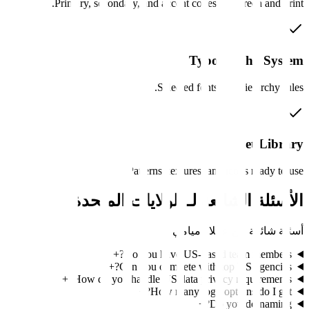
Primary, secondary, and accent codes for screen and print.
Typography System
Selected fonts and hierarchy rules.
Asset Library
Patterns, textures, and icons ready to use.
الأسئلة الشائعة لـ
الولايات المتحدة
أسئلة شائعة من عملاء
ميامي
+
Do you have US-based team members?
+
Can you compete with top US agencies?
+
How do you handle US data privacy requirements?
+
How many logo options do I get?
+
Do you do naming?