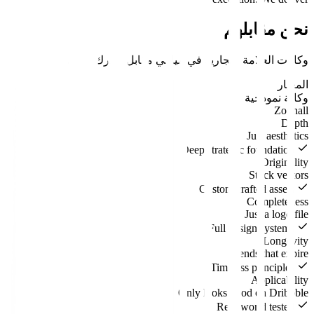
نحن مقابلهم
وكالات
العلامة التجارية
في
ميامي
مقابل
محرك النمو
.
المعيار
وكالة نموذجية
Zouhall
Depth
Just aesthetics
Deep strategic foundation
Originality
Stock vectors
Custom crafted assets
Completeness
Just a logo file
Full design systems
Longevity
Trends that expire
Timeless principles
Applicability
Only looks good on Dribbble
Real-world tested