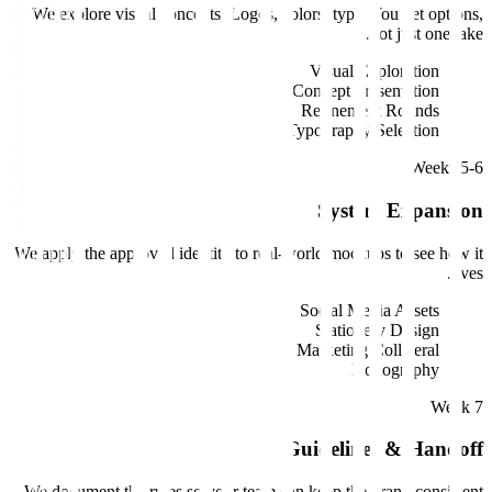
We explore visual concepts. Logos, colors, type. You get options,
not just one take.
Visual Exploration
Concept Presentation
Refinement Rounds
Typography Selection
Weeks 5-6
System Expansion
We apply the approved identity to real-world mockups to see how it
lives.
Social Media Assets
Stationery Design
Marketing Collateral
Iconography
Week 7
Guidelines & Handoff
We document the rules so your team can keep the brand consistent.