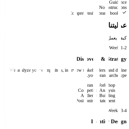
Guidance
No instructions
Comprehensive brand books
عمليتنا
كيف يعمل
Week 1-2
Discovery & Strategy
We analyze your competitors, interview stakeholders, and define
your brand archetype.
Brand Workshop
Competitor Analysis
Audience Building
Positioning Statement
Weeks 3-4
Identity Design