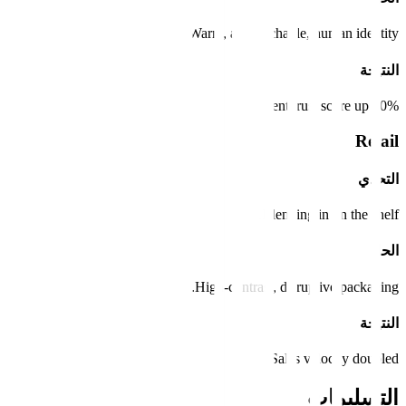
Warm, approachable, human identity.
النتيجة
Client trust score up 50%.
Retail
التحدي
Blending in on the shelf.
الحل
High-contrast, disruptive packaging.
النتيجة
Sales velocity doubled.
التسليمات